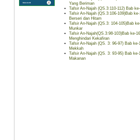
Yang Beriman
Tafsir An-Najah (QS.3:110-112) Bab ke
Tafsir An-Najah (QS.3:106-109)Bab ke
Berseri dan Hitam
Tafsir An-Najah (QS.3: 104-105)Bab ke
Munkar
Tafsir An-Najah(QS.3:98-103)Bab ke-1
Menghindari Kekafiran
Tafsir An-Najah (QS. 3: 96-97) Bab k
Mekkah
Tafsir An-Najah (QS. 3: 93-95) Bab k
Makanan
. 6: 111-165 &
Tanya Jawab Aktual
Tentang Shalat
Lihat isinya
. 7: 88-206 &
Tanya Jawab Aktual
Halal 
Tentang Puasa
(Edisi I)
Lihat isinya »
Lihat isinya 