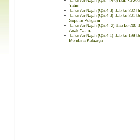
Tafsir An-Najah (QS. 4:4-6) Bab ke-20
Yatim
Tafsir An-Najah (QS.4:3) Bab ke-202 H
Tafsir An-Najah (QS.4:3) Bab ke-201 
Seputar Poligami
Tafsir An-Najah (QS.4: 2) Bab ke-200 
Anak Yatim.
Tafsir An-Najah (QS.4:1) Bab ke-199 
Membina Keluarga
. 6: 111-165 &
Tanya Jawab Aktual Tentang Shalat
Jilbab 
(Melur
Lihat isinya
Quraish)
Tanya Jawab Aktual Tentang Puasa
Lihat isinya
. 7: 88-206 &
Lihat isinya »
Halal 
(Edisi I)
Lihat isinya 