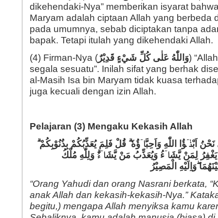
dikehendaki-Nya” memberikan isyarat bahwa 
Maryam adalah ciptaan Allah yang berbeda
pada umumnya, sebab diciptakan tanpa ada
bapak. Tetapi itulah yang dikehendaki Allah.
(4) Firman-Nya (
وَاللّٰهُ عَلٰى كُلِّ شَيْءٍ قَدِيْرٌ
) “All
segala sesuatu”. Inilah sifat yang berhak d
al-Masih Isa bin Maryam tidak kuasa terhad
juga kecuali dengan izin Allah.
Pelajaran (3) Mengaku Kekasih Allah
َحْنُ اَبْنٰۤؤُا اللّٰهِ وَاَحِبَّاۤؤُهٗ ۗ قُلْ فَلِمَ يُعَذِّبُكُمْ بِذُنُوْبِكُمْ
يَغْفِرُ لِمَنْ يَّشَاۤءُ وَيُعَذِّبُ مَنْ يَّشَاۤءُۗ وَلِلّٰهِ مُلْكُ
هُمَا ۖوَاِلَيْهِ الْمَصِيْرُ
“Orang Yahudi dan orang Nasrani berkata, “
anak Allah dan kekasih-kekasih-Nya.” Kataka
begitu,) mengapa Allah menyiksa kamu kar
Sebaliknya, kamu adalah manusia (biasa) di