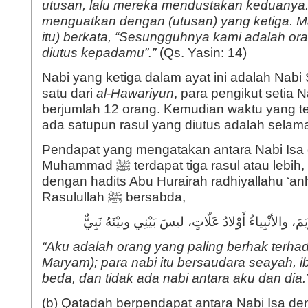
utusan, lalu mereka mendustakan keduanya
menguatkan dengan (utusan) yang ketiga. Ma
itu) berkata, “Sesungguhnya kami adalah or
diutus kepadamu”.”
(Qs. Yasin: 14)
Nabi yang ketiga dalam ayat ini adalah Nabi
satu dari
al-Hawariyun
, para pengikut setia 
berjumlah 12 orang. Kemudian waktu yang te
ada satupun rasul yang diutus adalah selam
Pendapat yang mengatakan antara Nabi Isa
Muhammad ﷺ terdapat tiga rasul atau lebih, bertentangan
dengan hadits Abu Hurairah radhiyallahu ‘
Rasulullah ﷺ bersabda,
مَ، والأنْبِياءُ أَوْلادُ عَلّاتٍ، ليسَ بَيْنِي وبيْنَهُ نَبِيٌّ
“Aku adalah orang yang paling berhak terhad
Maryam); para nabi itu bersaudara seayah, 
beda, dan tidak ada nabi antara aku dan dia.
(b) Qatadah berpendapat antara Nabi Isa d