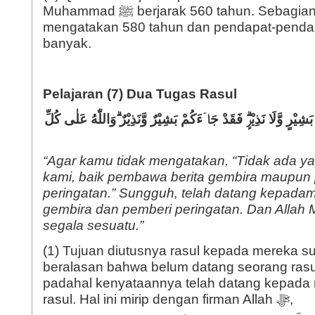
Muhammad ﷺ berjarak 560 tahun. Sebagian yang lain
mengatakan 580 tahun dan pendapat-pendap
banyak.
Pelajaran (7) Dua Tugas Rasul
َشِيْرٍ وَّلَا نَذِيْرٍۗ فَقَدْ جَاۤءَكُمْ بَشِيْرٌ وَّنَذِيْرٌ ۗوَاللّٰهُ عَلٰى كُلِّ
“Agar kamu tidak mengatakan, “Tidak ada y
kami, baik pembawa berita gembira maupun
peringatan.” Sungguh, telah datang kepada
gembira dan pemberi peringatan. Dan Allah
segala sesuatu.”
(1) Tujuan diutusnya rasul kepada mereka s
beralasan bahwa belum datang seorang ras
padahal kenyataannya telah datang kepada
rasul. Hal ini mirip dengan firman Allah ﷻ,