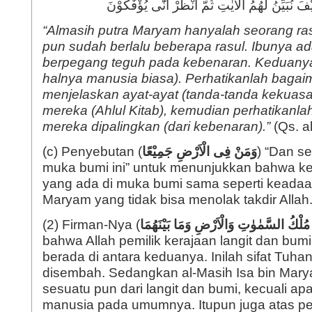
ْفَ نُبَيِّنُ لَهُمُ الْاٰيٰتِ ثُمَّ انْظُرْ اَنّٰى يُؤْفَكُوْنَ
“Almasih putra Maryam hanyalah seorang ra
pun sudah berlalu beberapa rasul. Ibunya a
berpegang teguh pada kebenaran. Keduanya
halnya manusia biasa). Perhatikanlah baga
menjelaskan ayat-ayat (tanda-tanda kekuas
mereka (Ahlul Kitab), kemudian perhatikanl
mereka dipalingkan (dari kebenaran).”
(Qs. a
(c) Penyebutan (
وَمَنْ فِى الْاَرْضِ جَمِيْعًا
) “Dan s
muka bumi ini” untuk menunjukkan bahwa 
yang ada di muka bumi sama seperti keadaan
Maryam yang tidak bisa menolak takdir Allah
(2) Firman-Nya (
هِ مُلْكُ السَّمٰوٰتِ وَالْاَرْضِ وَمَا بَيْنَهُمَا
bahwa Allah pemilik kerajaan langit dan bum
berada di antara keduanya. Inilah sifat Tuha
disembah. Sedangkan al-Masih Isa bin Marya
sesuatu pun dari langit dan bumi, kecuali apa
manusia pada umumnya. Itupun juga atas pe