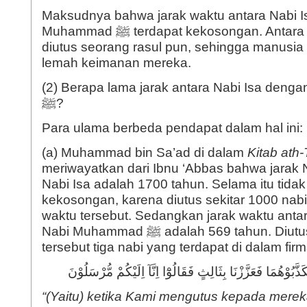
Maksudnya bahwa jarak waktu antara Nabi I
Muhammad ﷺ terdapat kekosongan. Antara keduanya tidak
diutus seorang rasul pun, sehingga manusi
lemah keimanan mereka.
(2) Berapa lama jarak antara Nabi Isa den
ﷺ?
Para ulama berbeda pendapat dalam hal ini:
(a) Muhammad bin Sa’ad di dalam
Kitab
ath
meriwayatkan dari Ibnu ‘Abbas bahwa jarak
Nabi Isa adalah 1700 tahun. Selama itu tida
kekosongan, karena diutus sekitar 1000 nab
waktu tersebut. Sedangkan jarak waktu anta
Nabi Muhammad ﷺ adalah 569 tahun. Diutus di awal waktu
َكَذَّبُوْهُمَا فَعَزَّزْنَا بِثَالِثٍ فَقَالُوْٓا اِنَّآ اِلَيْكُمْ مُّرْسَلُوْنَ
“(Yaitu) ketika Kami mengutus kepada mere