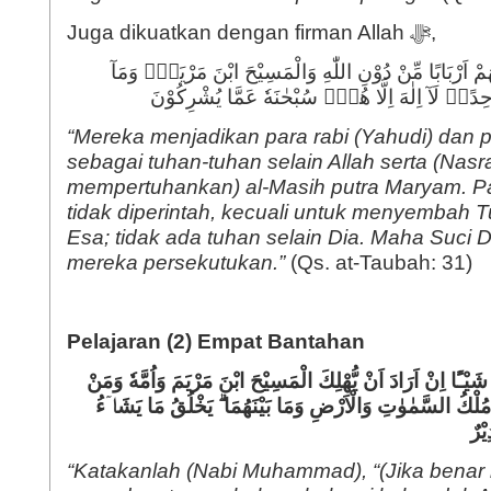
Juga dikuatkan dengan firman Allah ﷻ,
نَهُمْ اَرْبَابًا مِّنْ دُوْنِ اللّٰهِ وَالْمَسِيْحَ ابْنَ مَرْيَمَۚ وَمَآ
ًا وَّاحِدًاۚ لَآ اِلٰهَ اِلَّا هُوَۗ سُبْحٰنَهٗ عَمَّا يُشْرِكُوْنَ
“Mereka menjadikan para rabi (Yahudi) dan p
sebagai tuhan-tuhan selain Allah serta (Nasr
mempertuhankan) al-Masih putra Maryam. P
tidak diperintah, kecuali untuk menyembah
Esa; tidak ada tuhan selain Dia. Maha Suci D
mereka persekutukan.”
(Qs. at-Taubah: 31)
Pelajaran (2) Empat Bantahan
َيْـًٔا اِنْ اَرَادَ اَنْ يُّهْلِكَ الْمَسِيْحَ ابْنَ مَرْيَمَ وَاُمَّهٗ وَمَنْ
 مُلْكُ السَّمٰوٰتِ وَالْاَرْضِ وَمَا بَيْنَهُمَا ۗ يَخْلُقُ مَا يَشَاۤءُ
ۗرٌ
“Katakanlah (Nabi Muhammad), “(Jika benar 