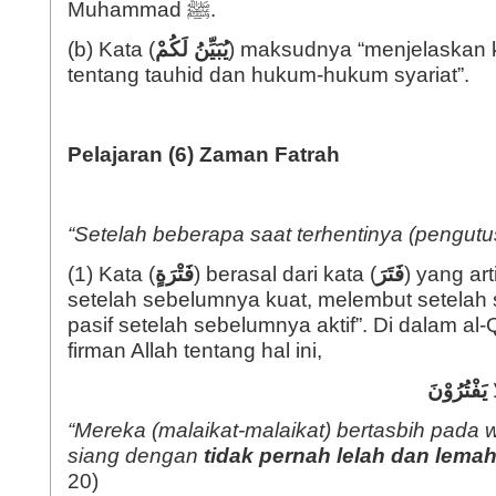
Muhammad ﷺ.
(b) Kata (
يُبَيِّنُ لَكُمْ
) maksudnya “menjelaskan 
tentang tauhid dan hukum-hukum syariat”.
Pelajaran (6) Zaman Fatrah
“Setelah beberapa saat terhentinya (pengutus
(1) Kata (
فَتْرَةٍ
) berasal dari kata (
فَتَرَ
) yang ar
setelah sebelumnya kuat, melembut setelah
pasif setelah sebelumnya aktif”. Di dalam al
firman Allah tentang hal ini,
ا
يَفْتُرُوْنَ
“Mereka (malaikat-malaikat) bertasbih pada
siang dengan
tidak pernah lelah dan lema
20)