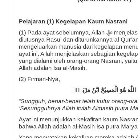
Pelajaran (1) Kegelapan Kaum Nasrani
(1) Pada ayat sebelumnya, Allah ﷻ menjelaskan tujuan
diutusnya Rasul dan diturunkannya al-Qur’a
mengeluarkan manusia dari kegelapan menu
ayat ini, Allah menjelaskan sebagian kegela
yang dialami oleh orang-orang Nasrani, yait
Allah adalah Isa al-Masih.
(2) Firman-Nya,
ِنَّ اللّٰهَ هُوَ الْمَسِيْحُ ابْنُ مَرْيَمَۗ
“Sungguh, benar-benar telah kufur orang-ora
‘Sesungguhnya Allah itulah Almasih putra Ma
Ayat ini menunjukkan kekafiran kaum Nasra
bahwa Allah adalah al-Masih Isa putra Mary
Yang menyatakan kekafiran mereka adalah A