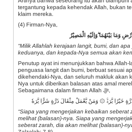
Artinya bahwa seseorang itu akan diampuni a
tergantung kepada kehendak Allah, bukan t
klaim mereka.
(4) Firman-Nya,
ْضِ وَمَا بَيْنَهُمَا ۖوَاِلَيْهِ الْمَصِيْرُ
“Milik Allahlah kerajaan langit, bumi, dan ap
keduanya, dan kepada-Nya semua akan kemb
Penutup ayat ini menunjukkan bahwa Allah-l
penguasa langit dan bumi, berbuat sesuai a
dikehendaki-Nya, dan seluruh makluk akan 
Nya untuk diberikan balasan atas amal mer
Sebagaimana dalam firman Allah ﷻ,
“Siapa yang mengerjakan kebaikan seberat z
melihat (balasan)-nya. Siapa yang mengerja
seberat zarah, dia akan melihat (balasan)-ny
Zalzalah: 7-8)