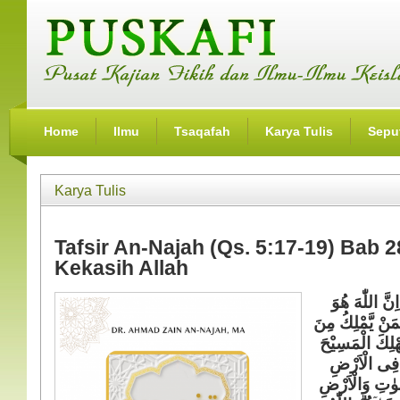
Home
Ilmu
Tsaqafah
Karya Tulis
Seput
Karya Tulis
Tafsir An-Najah (Qs. 5:17-19) Bab
Kekasih Allah
ِنَّ اللّٰهَ هُوَ
َمَنْ يَّمْلِكُ مِنَ
ُّهْلِكَ الْمَسِيْحَ
ْ فِى الْاَرْضِ
مٰوٰتِ وَالْاَرْضِ