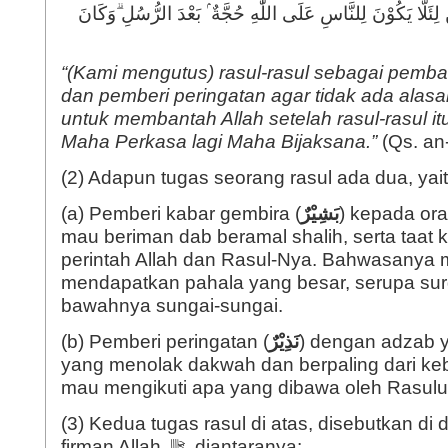
َ لِئَلَّا يَكُوْنَ لِلنَّاسِ عَلَى اللّٰهِ حُجَّةٌ ۢ بَعْدَ الرُّسُلِ ۗوَكَانَ
“(Kami mengutus) rasul-rasul sebagai pemba
dan pemberi peringatan agar tidak ada alas
untuk membantah Allah setelah rasul-rasul itu 
Maha Perkasa lagi Maha Bijaksana.”
(Qs. an-
(2) Adapun tugas seorang rasul ada dua, yait
(a) Pemberi kabar gembira (
بَشِيْرٌ
) kepada or
mau beriman dab beramal shalih, serta taat 
perintah Allah dan Rasul-Nya. Bahwasanya
mendapatkan pahala yang besar, serupa sur
bawahnya sungai-sungai.
(b) Pemberi peringatan (
نَذِيْرٌ
) dengan adzab 
yang menolak dakwah dan berpaling dari keb
(3) Kedua tugas rasul di atas, disebutkan di
firman Allah ﷻ, diantaranya: