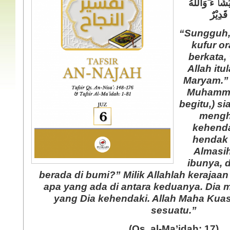
َشَاۤءُ ۗوَاللّٰهُ
َدِيْرٌ
“Sungguh, 
kufur o
berkata
Allah itu
Maryam.” 
 Aktual
Jilbab Menurut Syari'at
Muhammad
at
Islam (Meluruskan
begitu,) s
Pandangan Prof. DR.
Quraish)
mengh
kehenda
Lihat isinya
hendak
Almasih
ibunya, 
berada di bumi?” Milik Allahlah kerajaan 
 Aktual
Halal dan Haram Dalam Pernikahan
sa
(Edisi I)
apa yang ada di antara keduanya. Dia 
yang Dia kehendaki. Allah Maha Kuas
Lihat isinya »
sesuatu.”
(Qs. al-Ma’idah: 17)