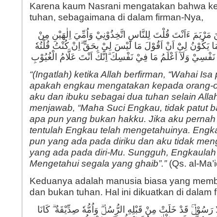
Karena kaum Nasrani mengatakan bahwa k
tuhan, sebagaimana di dalam firman-Nya,
َ مَرْيَمَ ءَاَنْتَ قُلْتَ لِلنَّاسِ اتَّخِذُوْنِيْ وَاُمِّيَ اِلٰهَيْنِ مِنْ
ا يَكُوْنُ لِيْٓ اَنْ اَقُوْلَ مَا لَيْسَ لِيْ بِحَقٍّ ۗاِنْ كُنْتُ قُلْتُهٗ
 نَفْسِيْ وَلَآ اَعْلَمُ مَا فِيْ نَفْسِكَ ۗاِنَّكَ اَنْتَ عَلَّامُ الْغُيُوْبِ
“(Ingatlah) ketika Allah berfirman, “Wahai Is
apakah engkau mengatakan kepada orang-or
aku dan ibuku sebagai dua tuhan selain Allah?
menjawab, “Maha Suci Engkau, tidak patut 
apa pun yang bukan hakku. Jika aku perna
tentulah Engkau telah mengetahuinya. Eng
pun yang ada pada diriku dan aku tidak men
yang ada pada diri-Mu. Sungguh, Engkaula
Mengetahui segala yang ghaib”.”
(Qs. al-Ma’
Keduanya adalah manusia biasa yang mem
dan bukan tuhan. Hal ini dikuatkan di dalam 
ا رَسُوْلٌۚ قَدْ خَلَتْ مِنْ قَبْلِهِ الرُّسُلُۗ وَاُمُّهٗ صِدِّيْقَةٌ ۗ كَانَا