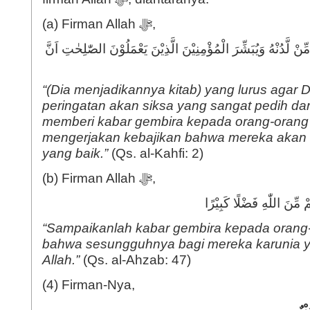
(a) Firman Allah ﷻ,
 مِّنْ لَّدُنْهُ وَيُبَشِّرَ الْمُؤْمِنِيْنَ الَّذِيْنَ يَعْمَلُوْنَ الصّٰلِحٰتِ اَنَّ
“(Dia menjadikannya kitab) yang lurus agar 
peringatan akan siksa yang sangat pedih dar
memberi kabar gembira kepada orang-oran
mengerjakan kebajikan bahwa mereka akan
yang baik.”
(Qs. al-Kahfi: 2)
(b) Firman Allah ﷻ,
مْ مِّنَ اللّٰهِ فَضْلًا كَبِيْرًا
“Sampaikanlah kabar gembira kepada oran
bahwa sesungguhnya bagi mereka karunia y
Allah.”
(Qs. al-Ahzab: 47)
(4) Firman-Nya,
ْرٌ