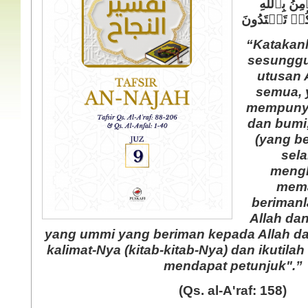
نُ بِٱللَّهِ
لَّكُمۡ تَهۡتَدُونَ
“Katakanl
sesunggu
utusan 
semua, 
mempunyai
 Aktual
Jilbab Menurut Syari'at
dan bumi;
at
Islam (Meluruskan
(yang b
Pandangan Prof. DR.
Quraish)
sela
meng
Lihat isinya
mema
beriman
Allah da
yang ummi yang beriman kepada Allah da
 Aktual
Halal dan Haram Dalam Pernikahan
sa
(Edisi I)
kalimat-Nya (kitab-kitab-Nya) dan ikutila
mendapat petunjuk".”
Lihat isinya »
(Qs. al-A'raf: 158)