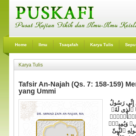
Home
Ilmu
Tsaqafah
Karya Tulis
Seput
Karya Tulis
Tafsir An-Najah (Qs. 7: 158-159) Me
yang Ummi
 إِنِّی رَسُولُ
 ٱلَّذِی لَهُۥ
ٱلۡأَرۡضِۖ
حۡیِۦ وَیُمِیتُۖ
ولِهِ ٱلنَّبِیِّ