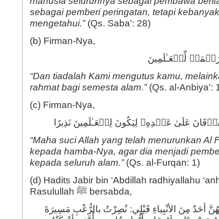
manusia seluruhnya sebagai pembawa berit
sebagai pemberi peringatan, tetapi kebanya
mengetahui.”
(Qs. Saba': 28)
(b) Firman-Nya,
رَحۡمَةࣰ لِّلۡعَـٰلَمِینَ
“Dan tiadalah Kami mengutus kamu, melaink
rahmat bagi semesta alam.”
(Qs. al-Anbiya': 
(c) Firman-Nya,
ُرۡقَانَ عَلَىٰ عَبۡدِهِۦ لِیَكُونَ لِلۡعَـٰلَمِینَ نَذِیرًا
“Maha suci Allah yang telah menurunkan Al 
kepada hamba-Nya, agar dia menjadi pember
kepada seluruh alam.”
(Qs. al-Furqan: 1)
(d) Hadits Jabir bin ‘Abdillah radhiyallahu ‘
Rasulullah ﷺ bersabda,
نَّ أحَدٌ مِنَ الأنْبِياءِ قَبْلِي: نُصِرْتُ بالرُّعْبِ مَسِيرَةَ