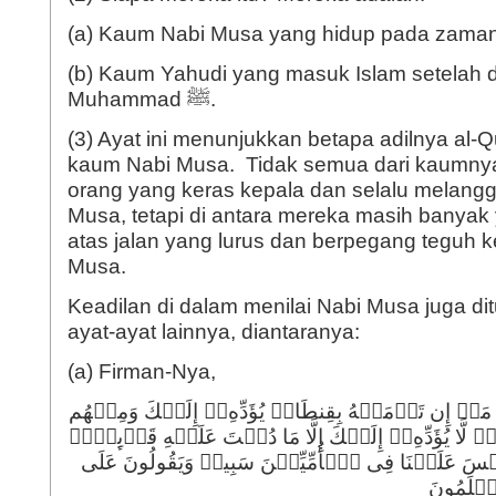
(a) Kaum Nabi Musa yang hidup pada zama
(b) Kaum Yahudi yang masuk Islam setelah 
Muhammad ﷺ.
(3) Ayat ini menunjukkan betapa adilnya al-Q
kaum Nabi Musa. Tidak semua dari kaumnya
orang yang keras kepala dan selalu melangg
Musa, tetapi di antara mereka masih banyak 
atas jalan yang lurus dan berpegang teguh 
Musa.
Keadilan di dalam menilai Nabi Musa juga di
ayat-ayat lainnya, diantaranya:
(a) Firman-Nya,
َنۡ إِن تَأۡمَنۡهُ بِقِنطَارࣲ یُؤَدِّهِۦۤ إِلَیۡكَ وَمِنۡهُم
ࣲ لَّا یُؤَدِّهِۦۤ إِلَیۡكَ إِلَّا مَا دُمۡتَ عَلَیۡهِ قَاۤىِٕمࣰاۗ
 لَیۡسَ عَلَیۡنَا فِی ٱلۡأُمِّیِّـۧنَ سَبِیلࣱ وَیَقُولُونَ عَلَى
عۡلَمُونَ