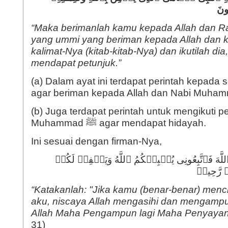
ُونَ
“Maka berimanlah kamu kepada Allah dan Ra
yang ummi yang beriman kepada Allah dan k
kalimat-Nya (kitab-kitab-Nya) dan ikutilah d
mendapat petunjuk.”
(a) Dalam ayat ini terdapat perintah kepada
(b) Juga terdapat perintah untuk mengikuti p
Muhammad ﷺ agar mendapat hidayah.
Ini sesuai dengan firman-Nya,
لَّهَ فَٱتَّبِعُونِی یُحۡبِبۡكُمُ ٱللَّهُ وَیَغۡفِرۡ لَكُمۡ
ࣱ رَّحِیمࣱ
“Katakanlah: "Jika kamu (benar-benar) mencint
aku, niscaya Allah mengasihi dan mengamp
Allah Maha Pengampun lagi Maha Penyayan
31)