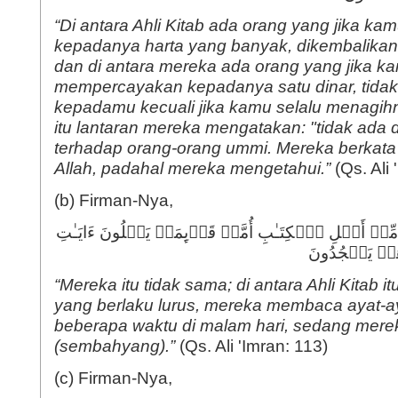
“Di antara Ahli Kitab ada orang yang jika 
kepadanya harta yang banyak, dikembalika
dan di antara mereka ada orang yang jika k
mempercayakan kepadanya satu dinar, tidak
kepadamu kecuali jika kamu selalu menagih
itu lantaran mereka mengatakan: "tidak ada 
terhadap orang-orang ummi. Mereka berkata
Allah, padahal mereka mengetahui.”
(Qs. Ali 
(b) Firman-Nya,
أَهۡلِ ٱلۡكِتَـٰبِ أُمَّةࣱ قَاۤىِٕمَةࣱ یَتۡلُونَ ءَایَـٰتِ
هُمۡ یَسۡجُدُونَ
“Mereka itu tidak sama; di antara Ahli Kitab 
yang berlaku lurus, mereka membaca ayat-ay
beberapa waktu di malam hari, sedang mere
(sembahyang).”
(Qs. Ali 'Imran: 113)
(c) Firman-Nya,