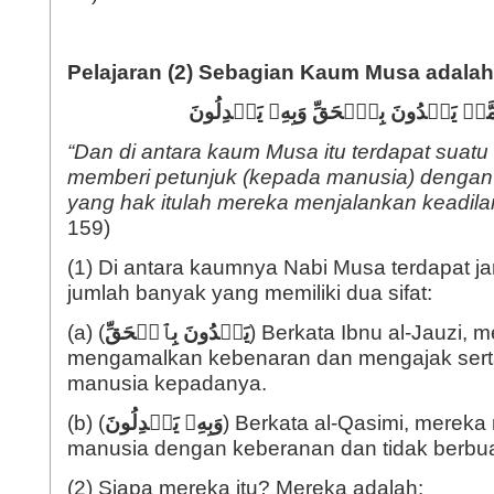
Pelajaran (2) Sebagian Kaum Musa adala
َةࣱ یَهۡدُونَ بِٱلۡحَقِّ
وَبِهِۦ یَعۡدِلُونَ
“Dan di antara kaum Musa itu terdapat suat
memberi petunjuk (kepada manusia) dengan
yang hak itulah mereka menjalankan keadila
159)
(1) Di antara kaumnya Nabi Musa terdapat j
jumlah banyak yang memiliki dua sifat:
(a) (
یَهۡدُونَ بِٱلۡحَقِّ
) Berkata Ibnu al-Jauzi, 
mengamalkan kebenaran dan mengajak ser
manusia kepadanya.
(b) (
وَبِهِۦ یَعۡدِلُونَ
) Berkata al-Qasimi, merek
manusia dengan keberanan dan tidak berbua
(2) Siapa mereka itu? Mereka adalah: