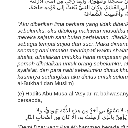
َسْجِدًا وطَهُورًا، وأَيُّما رَجُلٍ مِن أُمَّتي أدْرَكَتْهُ
َتْ لي الغَنائِمُ، وكانَ النبيُّ يُبْعَثُ إلى قَوْمِهِ خاصَّةً
“Aku diberikan lima perkara yang tidak dibe
sebelumku: aku ditolong melawan musuhku 
mereka sejauh satu bulan perjalanan, dijadi
sebagai tempat sujud dan suci. Maka dimana
seorang dari umatku mendapati waktu shalat
shalat, dihalalkan untukku harta rampasan p
pernah dihalalkan untuk orang sebelumku, ak
syafa'at, dan para nabi sebelumku diutus kh
kaumnya sedangkan aku diutus untuk selur
al-Bukhari dan Muslim)
(e) Hadits Abu Musa al-‘Asy'ari ra bahwasany
bersabda,
، لا يَسْمَعُ بي أحَدٌ مِن هذِه الأُمَّةِ يَهُودِيٌّ، ولا
ْ يُؤْمِنْ بالَّذِي أُرْسِلْتُ به، إلّا كانَ مِن أصْحابِ النّارِ
“Demi Dzat yang jiwa Muhammad berada di 